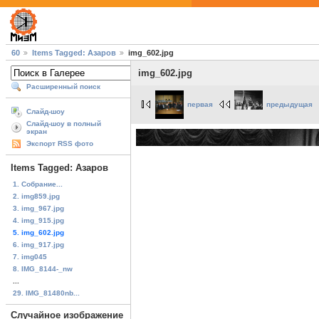
60
Items Tagged: Азаров
img_602.jpg
img_602.jpg
Расширенный поиск
первая
предыдущая
Слайд-шоу
Слайд-шоу в полный
экран
Экспорт RSS фото
Items Tagged: Азаров
1. Собрание...
2. img859.jpg
3. img_967.jpg
4. img_915.jpg
5. img_602.jpg
6. img_917.jpg
7. img045
8. IMG_8144-_nw
...
29. IMG_81480nb...
Случайное изображение