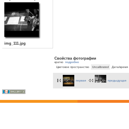
img_111.jpg
Свойства фотографии
кратко
подробно
Цветовое пространство
Uncalibrated
Дата/время
первая
предыдущая