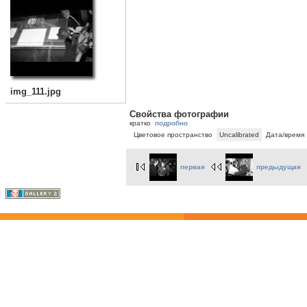
img_111.jpg
Свойства фотографии
кратко
подробно
Цветовое пространство
Uncalibrated
Дата/время
первая
предыдущая