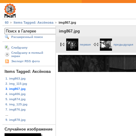
60
Items Tagged: Аксёнова
img867.jpg
img867.jpg
Расширенный поиск
первая
предыдущая
Слайд-шоу
Слайд-шоу в полный
экран
Экспорт RSS фото
Items Tagged: Аксёнова
1. img863.jpg
2. img_115.jpg
3. img867.jpg
4. img406.jpg
5. img874.jpg
6. img_125.jpg
7. img876.jpg
...
9. img878.jpg
Случайное изображение