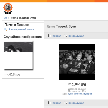
60
Items Tagged: Зуев
Items Tagged: Зуев
Расширенный поиск
первая
предыдущая
Случайное изображение
img618.jpg
img_063.jpg
Дата: 26.05.2012
Просмотров: 229
Tags:
Зуев
,
Лихота
,
Щедров
первая
предыдущая