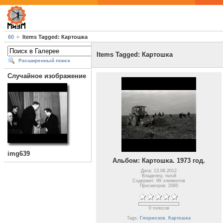
60
Items Tagged: Картошка
Items Tagged: Картошка
Расширенный поиск
Случайное изображение
img639
Альбом: Картошка. 1973 год.
Дата: 13.06.2012
Владелец: nurull
Содержит: 99 элементов
Просмотров: 2085
0 голосов
Tags:
Глориозов
,
Картошка